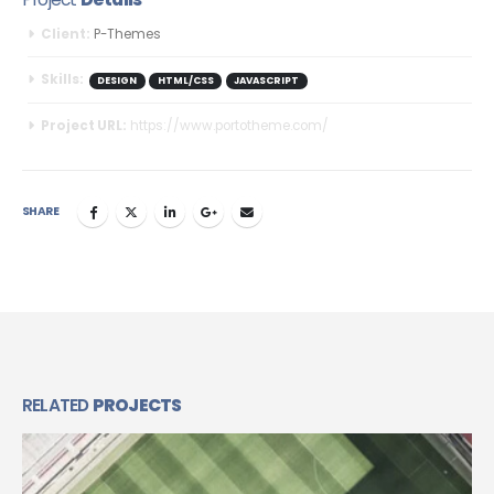
Client:
P-Themes
Skills:
DESIGN
HTML/CSS
JAVASCRIPT
Project URL:
https://www.portotheme.com/
SHARE
RELATED
PROJECTS