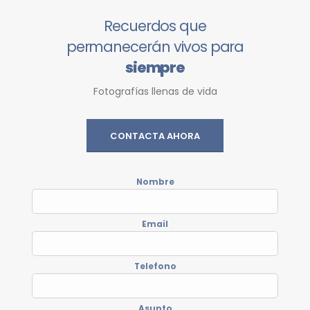
Recuerdos que
permanecerán vivos para
siempre
Fotografías llenas de vida
CONTACTA AHORA
Nombre
Email
Telefono
Asunto