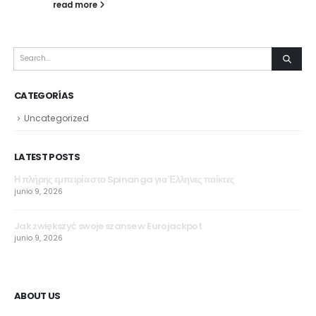
read more
Buscar
CATEGORÍAS
Uncategorized
LATEST POSTS
Η πλήρης εμπειρία στο Spinanga για Έλληνες παίκτες
junio 9, 2026
Jak zwiększyć swoje szanse w Eurojackpot
junio 9, 2026
ABOUT US