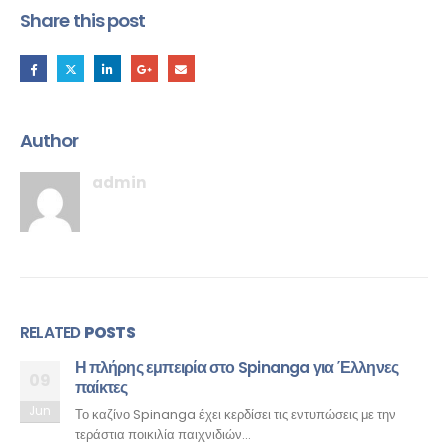
Share this post
Author
admin
RELATED
POSTS
Η πλήρης εμπειρία στο Spinanga για Έλληνες
09
παίκτες
Jun
Το καζίνο Spinanga έχει κερδίσει τις εντυπώσεις με την
τεράστια ποικιλία παιχνιδιών...