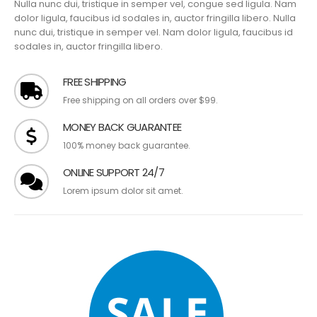
Nulla nunc dui, tristique in semper vel, congue sed ligula. Nam
dolor ligula, faucibus id sodales in, auctor fringilla libero. Nulla
nunc dui, tristique in semper vel. Nam dolor ligula, faucibus id
sodales in, auctor fringilla libero.
FREE SHIPPING
Free shipping on all orders over $99.
MONEY BACK GUARANTEE
100% money back guarantee.
ONLINE SUPPORT 24/7
Lorem ipsum dolor sit amet.