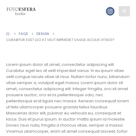
FAQS
DESIGN
CURABITUR EGET LEO AT VELIT IMPERDIET VAGUE IACULIS VITAES?
Lorem ipsum dolor sit amet, consectetur adipiscing elit.
Curabitur eget leo at velit imperdiet varius. In eu ipsum vitae
velit congue iaculis vitae at risus. Nullam tortor nunc, bibendum
vitae semper a, volutpat eget massa. Lorem ipsum dolor sit
amet, consectetur adipiscing elit. Integer fringilla, orci sit amet
posuere auctor, orci eros pellentesque odio, nec
pellentesque erat ligula nec massa. Aenean consequat lorem
ut felis ullamcorper posuere gravida tellus faucibus.
Maecenas dolor elit, pulvinar eu vehicula eu, consequat et
lacus. Duis et purus ipsum. In auctor mattis ipsum id molestie.
Donec risus nulla, fringilla a rhoncus vitae, semper a massa.
Vivamus ullamcorper, enim sit amet consequat laoreet, tortor