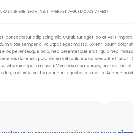
URABITUR EGET LEO AT VELIT IMPERDIET VAGUE IACULIS VITAES?
 consectetur adipiscing elit. Curabitur eget leo at velit imperdie
um vitae semper a, volutpat eget massa. Lorem ipsum dolor sit ame
 eros pellentesque odio, nec pellentesque erat ligula nec mass
aecenas dolor elit, pulvinar eu vehicula eu, consequat et lacus.
rhoncus vitae, semper a massa. Vivamus ullamcorper, enim sit amet
to leo, molestie vel tempor nec, egestas at massa. Aenean pulvinar