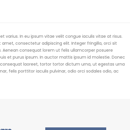
t varius. In eu ipsum vitae velit congue iaculis vitae at risus.
t, consectetur adipiscing elit. Integer fringilla, orci sit
a. Aenean consequat lorem ut felis ullamcorper posuere
 Duis et purus ipsum. In auctor mattis ipsum id molestie. Donec
 consequat laoreet, tortor tortor dictum urna, ut egestas urna
, felis porttitor iaculis pulvinar, odio orci sodales odio, ac