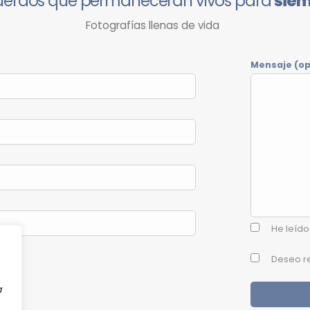
uerdos que permanecerán vivos para
sie
Fotografías llenas de vida
Mensaje (op
He leído
Deseo re
a